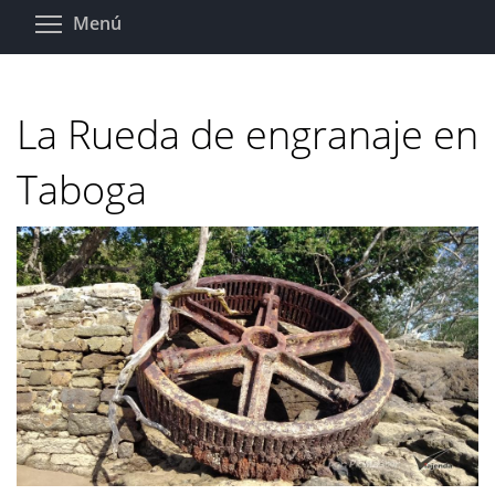
Pasar
Toggle menu visibility
Menú
al
contenido
principal
La Rueda de engranaje en
Taboga