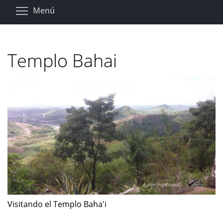
Pasar
Toggle menu visibility
Menú
al
contenido
principal
Templo Bahai
Visitando el Templo Baha'i