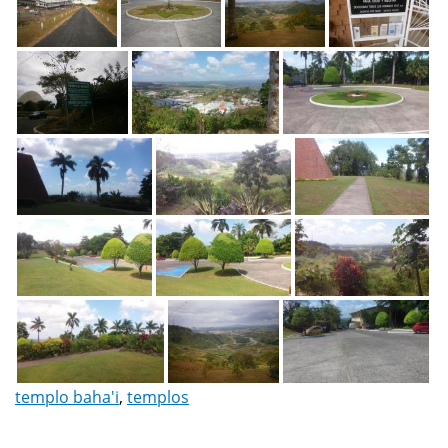
templo baha'i
,
templos