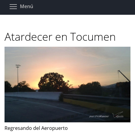
Pasar
Toggle menu visibility
Menú
al
contenido
principal
Atardecer en Tocumen
Regresando del Aeropuerto