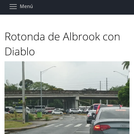
Pasar
Toggle menu visibility
Menú
al
contenido
principal
Rotonda de Albrook con
Diablo