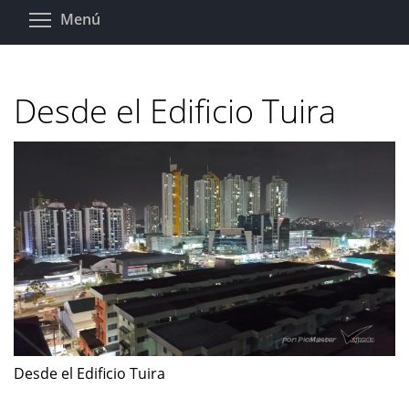
Pasar
Toggle menu visibility
Menú
al
contenido
principal
Desde el Edificio Tuira
Desde el Edificio Tuira