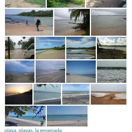
playa
,
playas
,
la ensenada