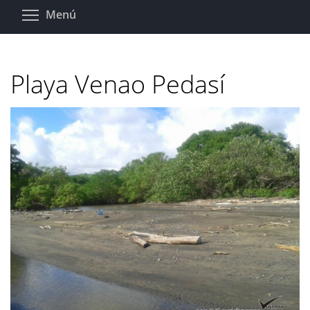
Pasar
Toggle menu visibility
Menú
al
contenido
principal
Playa Venao Pedasí