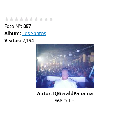
Foto N°:
897
Album:
Los Santos
Visitas:
2,194
Autor:
DJGeraldPanama
566 Fotos