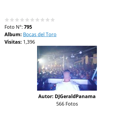
Foto N°:
795
Album:
Bocas del Toro
Visitas:
1,396
Autor:
DJGeraldPanama
566 Fotos