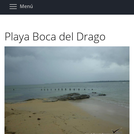
Pasar
Toggle menu visibility
Menú
al
contenido
principal
Playa Boca del Drago