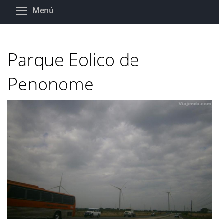
Pasar
Toggle menu visibility
Menú
al
contenido
principal
Parque Eolico de
Penonome