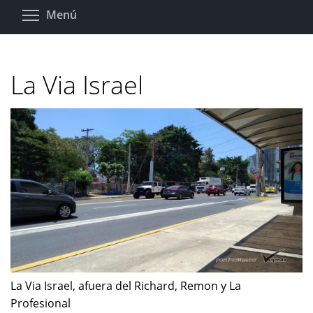
Pasar
Toggle menu visibility
Menú
al
contenido
principal
La Via Israel
La Via Israel, afuera del Richard, Remon y La
Profesional