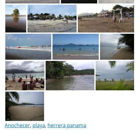
Anochecer
,
playa
,
herrera panama