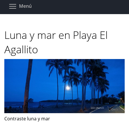
Pasar
Toggle menu visibility
Menú
al
contenido
principal
Luna y mar en Playa El
Agallito
Contraste luna y mar