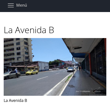
Pasar
Toggle menu visibility
Menú
al
contenido
principal
La Avenida B
La Avenida B