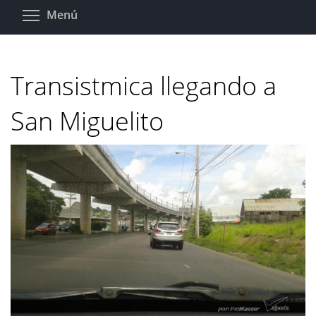
Pasar
Toggle menu visibility
Menú
al
contenido
principal
Transistmica llegando a
San Miguelito