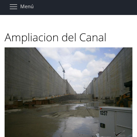
Pasar
Toggle menu visibility
Menú
al
contenido
principal
Ampliacion del Canal