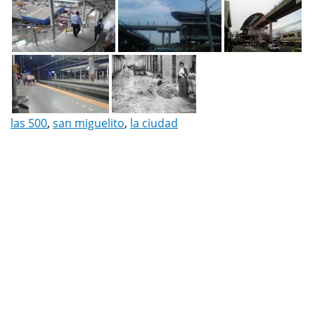
las 500
,
san miguelito
,
la ciudad