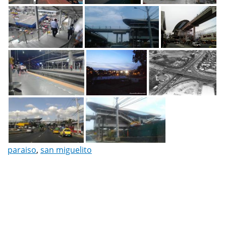
paraiso
,
san miguelito