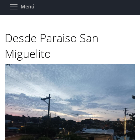
Pasar
Toggle menu visibility
Menú
al
contenido
principal
Desde Paraiso San
Miguelito