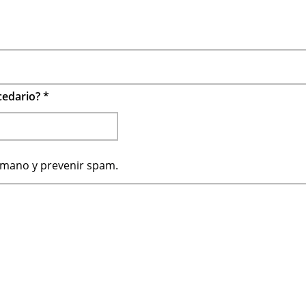
ecedario?
*
humano y prevenir spam.