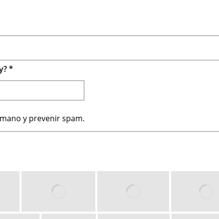
 y?
*
humano y prevenir spam.