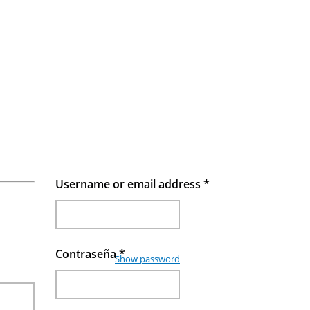
Username or email address
*
Contraseña
*
Show password