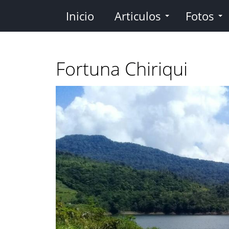
Pasar
Inicio
Articulos
Fotos
al
contenido
principal
Fortuna Chiriqui