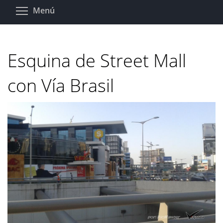
Pasar
Toggle menu visibility
Menú
al
contenido
principal
Esquina de Street Mall
con Vía Brasil