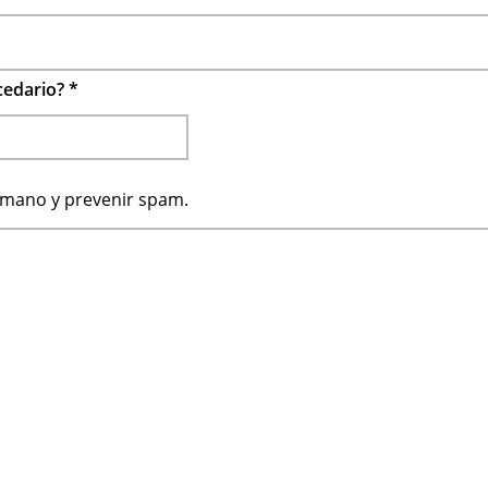
ecedario?
*
humano y prevenir spam.