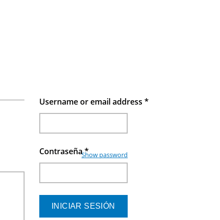
Username or email address
*
Contraseña
*
Show password