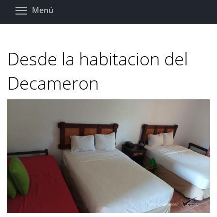
Pasar
Toggle menu visibility
Menú
al
contenido
principal
Desde la habitacion del
Decameron