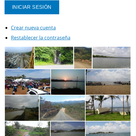
Crear nueva cuenta
Restablecer la contraseña