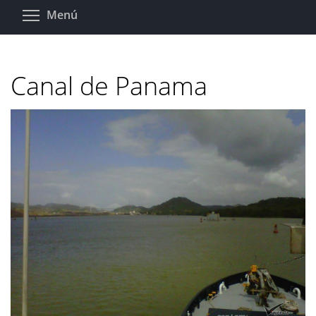
Pasar
Toggle menu visibility
Menú
al
contenido
principal
Canal de Panama