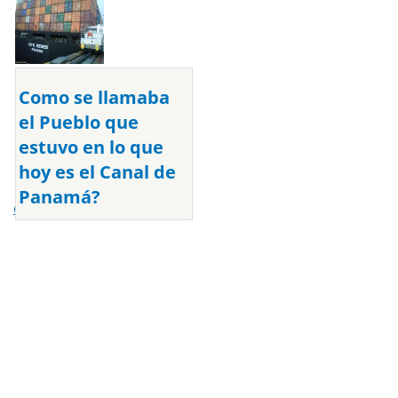
Como se llamaba
el Pueblo que
estuvo en lo que
hoy es el Canal de
Panamá?
canal de panama