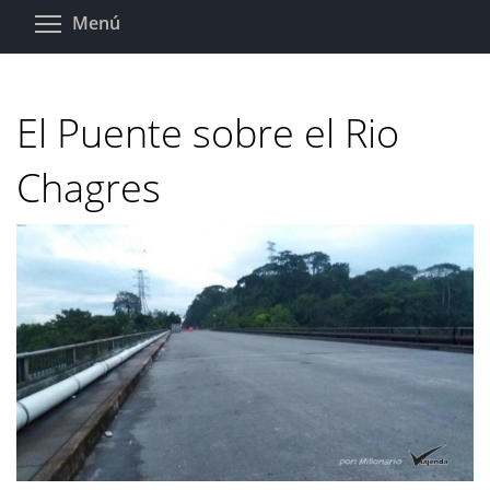
Pasar
Toggle menu visibility
Menú
al
contenido
principal
El Puente sobre el Rio
Chagres