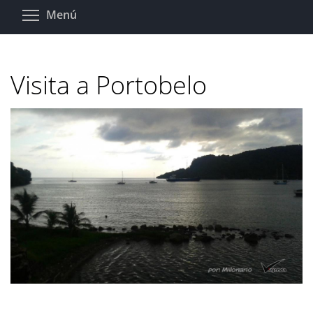
Pasar
Toggle menu visibility
Menú
al
contenido
principal
Visita a Portobelo