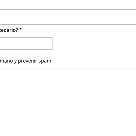
ecedario?
*
humano y prevenir spam.