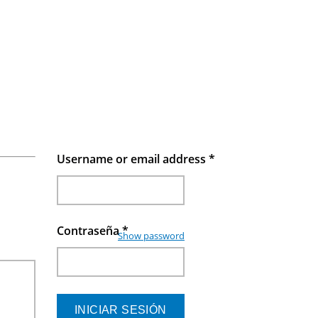
Username or email address
*
Contraseña
*
Show password