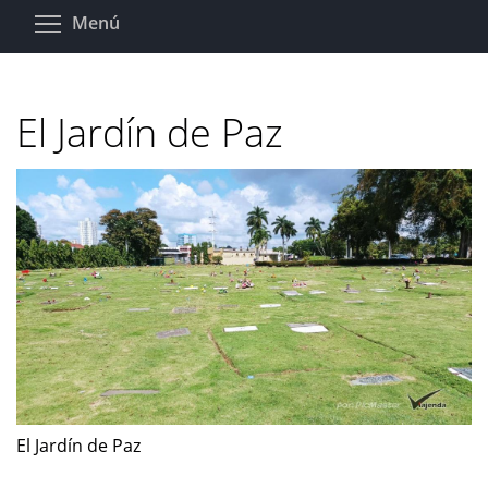
Pasar
Toggle menu visibility
Menú
al
contenido
principal
El Jardín de Paz
El Jardín de Paz