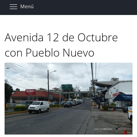
Pasar
Toggle menu visibility
Menú
al
contenido
principal
Avenida 12 de Octubre
con Pueblo Nuevo