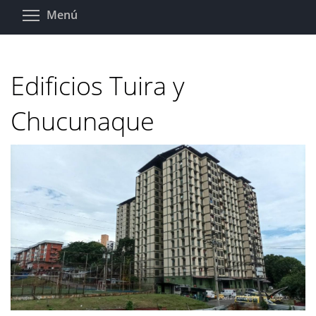
Pasar
Toggle menu visibility
Menú
al
contenido
principal
Edificios Tuira y
Chucunaque