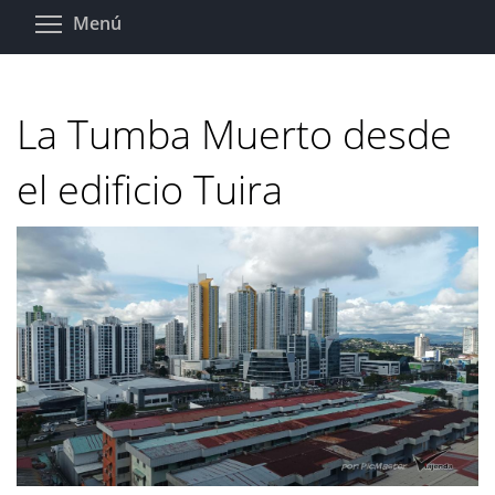
Pasar
Toggle menu visibility
Menú
al
contenido
principal
La Tumba Muerto desde
el edificio Tuira