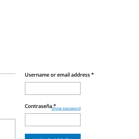
Username or email address
*
Contraseña
*
Show password