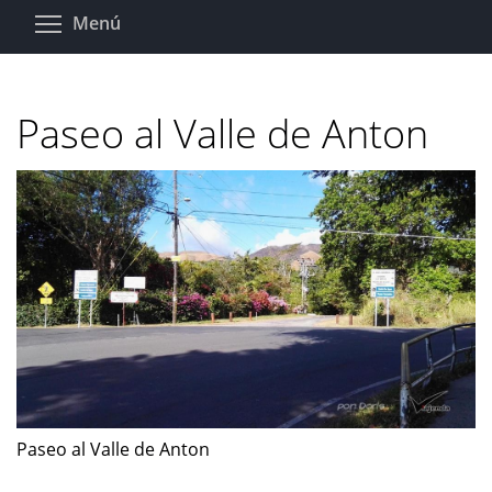
Pasar
Toggle menu visibility
Menú
al
contenido
principal
Paseo al Valle de Anton
Paseo al Valle de Anton