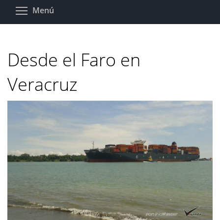
Pasar
Toggle menu visibility
Menú
al
contenido
principal
Desde el Faro en
Veracruz