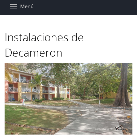
Pasar
Toggle menu visibility
Menú
al
contenido
principal
Instalaciones del
Decameron