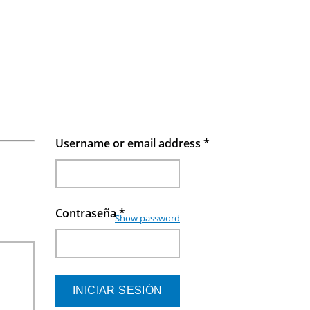
Username or email address
*
Contraseña
*
Show password