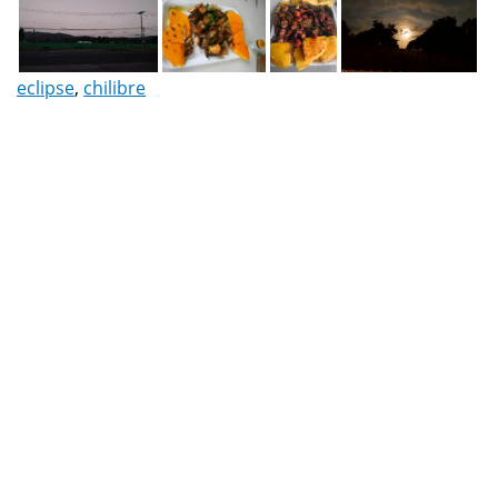
eclipse
,
chilibre