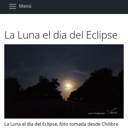
Pasar
Toggle menu visibility
Menú
al
contenido
principal
La Luna el dia del Eclipse
La Luna el dia del Eclipse, foto tomada desde Chilibre