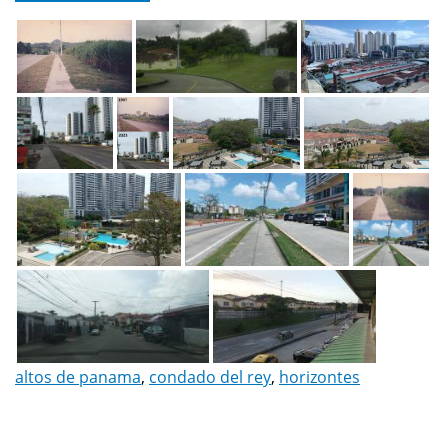
altos de panama
,
condado del rey
,
horizontes