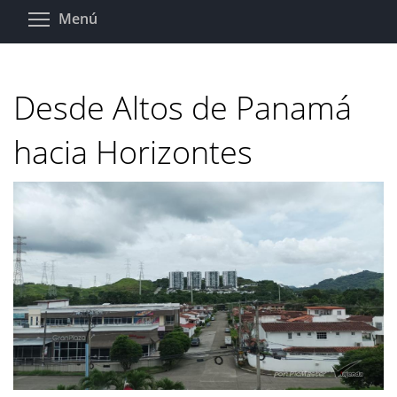
Pasar
Toggle menu visibility
Menú
al
contenido
principal
Desde Altos de Panamá
hacia Horizontes