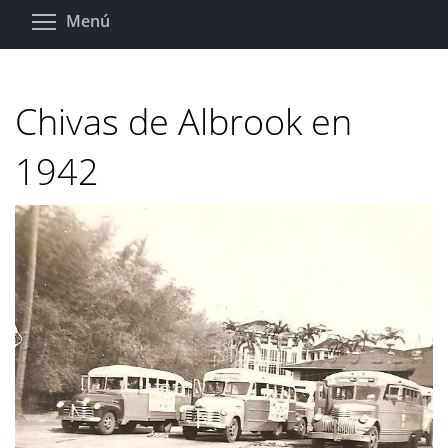
Pasar
Toggle menu visibility
Menú
al
contenido
principal
Chivas de Albrook en
1942