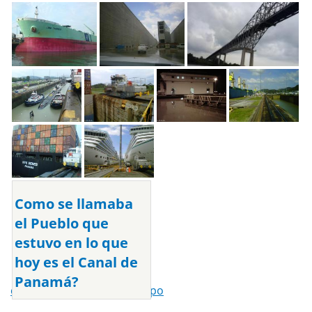
Como se llamaba
el Pueblo que
estuvo en lo que
hoy es el Canal de
Panamá?
canal de panama
,
bas obispo