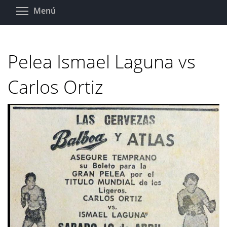
Pasar
Toggle menu visibility
Menú
al
contenido
principal
Pelea Ismael Laguna vs
Carlos Ortiz