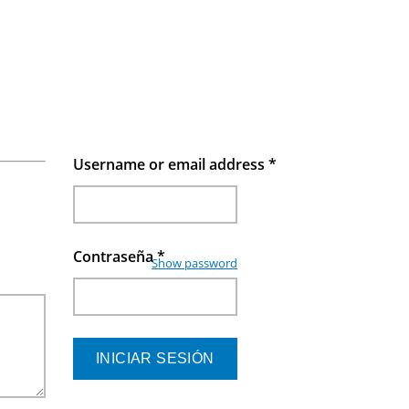
Username or email address
*
Contraseña
*
Show password