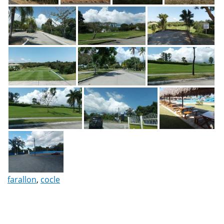
farallon
,
cocle