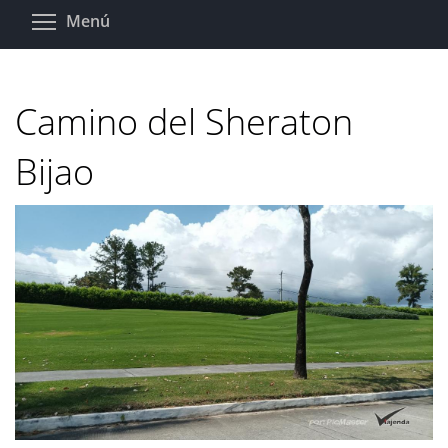
Pasar
Toggle menu visibility
Menú
al
contenido
principal
Camino del Sheraton
Bijao