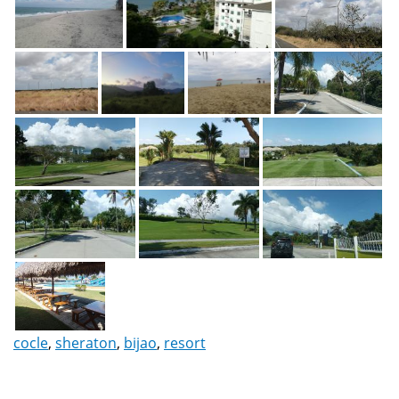
cocle
,
sheraton
,
bijao
,
resort