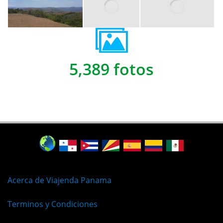
5,389 fotos
Acerca de Viajenda Panama
Terminos y Condiciones