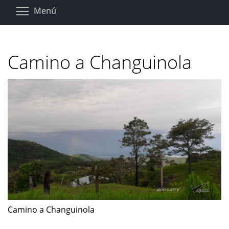
Pasar
Toggle menu visibility
Menú
al
contenido
principal
Camino a Changuinola
Camino a Changuinola