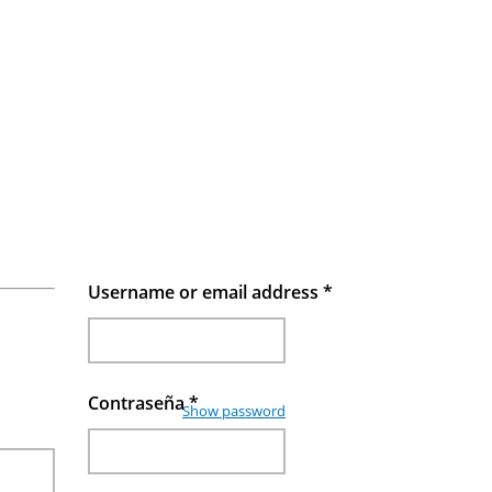
Username or email address
*
Contraseña
*
Show password