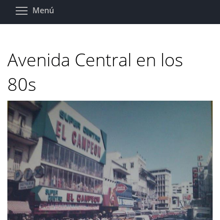
Pasar
Toggle menu visibility
Menú
al
contenido
principal
Avenida Central en los
80s