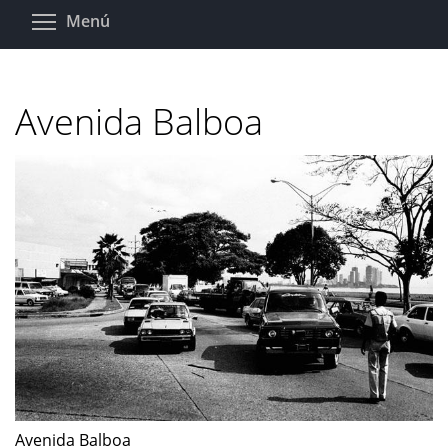
Pasar
Toggle menu visibility
Menú
al
contenido
principal
Avenida Balboa
Avenida Balboa