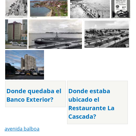
Donde quedaba el
Donde estaba
Banco Exterior?
ubicado el
Restaurante La
Cascada?
avenida balboa