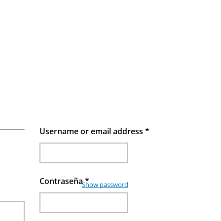
Username or email address
*
Contraseña
*
Show password