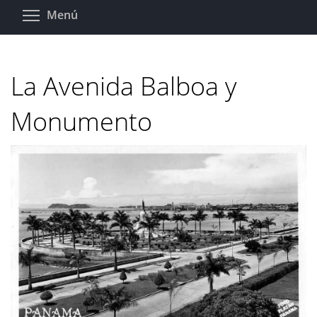
Pasar
Toggle menu visibility
Menú
al
contenido
principal
La Avenida Balboa y
Monumento