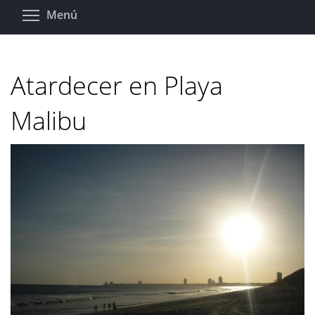
Pasar
Toggle menu visibility
Menú
al
contenido
principal
Atardecer en Playa
Malibu