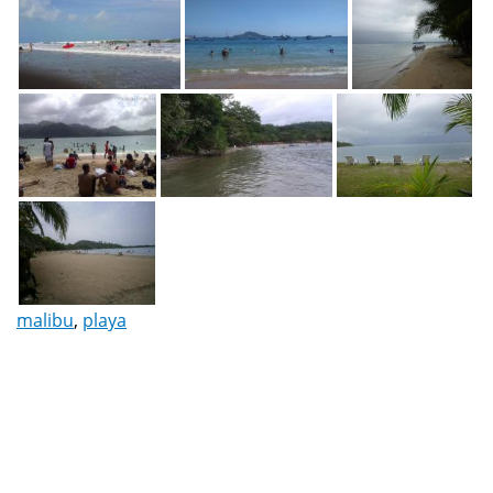
malibu
,
playa