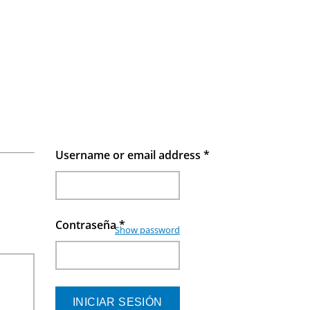
Username or email address
*
Contraseña
*
Show password